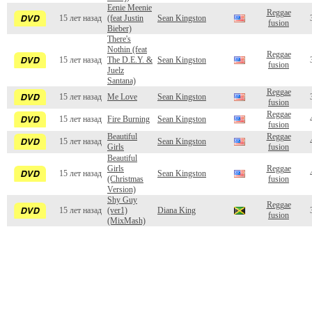
Eenie Meenie
Reggae
15 лет назад
(feat Justin
Sean Kingston
fusion
Bieber)
There's
Nothin (feat
Reggae
15 лет назад
The D.E.Y. &
Sean Kingston
fusion
Juelz
Santana)
Reggae
15 лет назад
Me Love
Sean Kingston
fusion
Reggae
15 лет назад
Fire Burning
Sean Kingston
fusion
Beautiful
Reggae
15 лет назад
Sean Kingston
Girls
fusion
Beautiful
Girls
Reggae
15 лет назад
Sean Kingston
(Christmas
fusion
Version)
Shy Guy
Reggae
15 лет назад
(ver1)
Diana King
fusion
(MixMash)