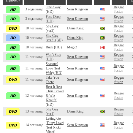
(пример)
ф
One Away
Reggae
3 года назад
Sean Kingston
(HD)
fusion
Face Drop
Reggae
3 года назад
Sean Kingston
(HD)
fusion
Shy Guy
Reggae
10 лет назад
Diana King
(ver2)
fusion
Shy Guy
Reggae
10 лет назад
Diana King
(ver2) (BD)
fusion
Reggae
10 лет назад
Rude (HD)
Magic!
fusion
Won't Stop
Reggae
11 лет назад
Sean Kingston
(HD)
fusion
Seasonal
Reggae
11 лет назад
Love (feat
Sean Kingston
fusion
Wale) (HD)
Take You
Reggae
11 лет назад
Sean Kingston
There
fusion
Beat It (feat
Chris Brown
Reggae
12 лет назад
& Wiz
Sean Kingston
fusion
Khalifa)
(HD)
Shy Guy
Reggae
13 лет назад
Diana King
(ver1)
fusion
Letting Go
(Dutty Love)
Reggae
14 лет назад
Sean Kingston
(feat Nicki
fusion
Minaj)