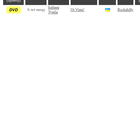
(пример)
Бабина
6 лет назад
Ot Vinta!
Rockabilly
Тумба