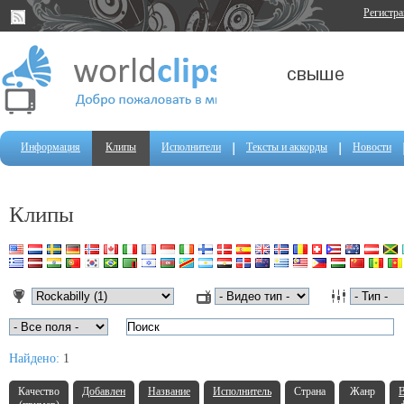
Регистр
Информация
Клипы
Исполнители
Тексты и аккорды
Новости
Клипы
Найдено:
1
Качество
Добавлен
Название
Исполнитель
Страна
Жанр