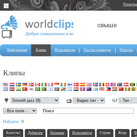
Регистр
Информация
Клипы
Исполнители
Тексты и аккорды
Новости
Клипы
Найдено:
9
Качество
Добавлен
Название
Исполнитель
Страна
Жанр
В