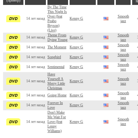
(пример)
ф
By The Time
This Night Is
Over (feat
Smooth
14 лет назад
Kenny G
Peabo
jazz
Bryson)
(Live)
Theme From
Smooth
14 лет назад
Kenny G
Dying Young
jazz
Smooth
14 лет назад
The Moment
Kenny G
jazz
Smooth
14 лет назад
Songbird
Kenny G
jazz
Smooth
14 лет назад
Sentimental
Kenny G
jazz
Have
Yourself A
Smooth
14 лет назад
Kenny G
Merry Little
jazz
Christmas
Smooth
14 лет назад
Going Home
Kenny G
jazz
Forever In
Smooth
14 лет назад
Kenny G
Love
jazz
Don't Make
Me Wait For
Smooth
14 лет назад
Love (feat
Kenny G
jazz
Lenny
Williams)