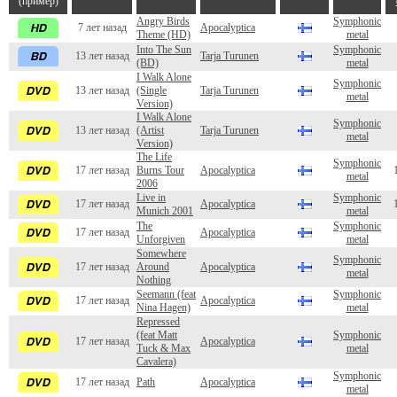
(пример)
Angry Birds
Symphonic
7 лет назад
Apocalyptica
Theme (HD)
metal
Into The Sun
Symphonic
13 лет назад
Tarja Turunen
(BD)
metal
I Walk Alone
Symphonic
13 лет назад
(Single
Tarja Turunen
metal
Version)
I Walk Alone
Symphonic
13 лет назад
(Artist
Tarja Turunen
metal
Version)
The Life
Symphonic
17 лет назад
Burns Tour
Apocalyptica
metal
2006
Live in
Symphonic
17 лет назад
Apocalyptica
Munich 2001
metal
The
Symphonic
17 лет назад
Apocalyptica
Unforgiven
metal
Somewhere
Symphonic
17 лет назад
Around
Apocalyptica
metal
Nothing
Seemann (feat
Symphonic
17 лет назад
Apocalyptica
Nina Hagen)
metal
Repressed
(feat Matt
Symphonic
17 лет назад
Apocalyptica
Tuck & Max
metal
Cavalera)
Symphonic
17 лет назад
Path
Apocalyptica
metal