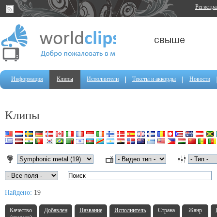
Регистр
Информация
Клипы
Исполнители
Тексты и аккорды
Новости
Клипы
Найдено:
19
Качество
Добавлен
Название
Исполнитель
Страна
Жанр