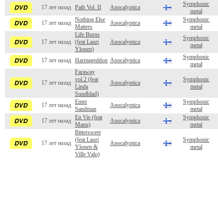
Symphonic
17 лет назад
Path Vol. II
Apocalyptica
metal
Nothing Else
Symphonic
17 лет назад
Apocalyptica
Matters
metal
Life Burns
Symphonic
17 лет назад
(feat Lauri
Apocalyptica
metal
Ylonen)
Symphonic
17 лет назад
Harmageddon
Apocalyptica
metal
Faraway
vol.2 (feat
Symphonic
17 лет назад
Apocalyptica
Linda
metal
Sundblad)
Enter
Symphonic
17 лет назад
Apocalyptica
Sandman
metal
En Vie (feat
Symphonic
17 лет назад
Apocalyptica
Manu)
metal
Bittersweet
(feat Lauri
Symphonic
17 лет назад
Apocalyptica
Ylonen &
metal
Ville Valo)