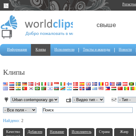
Регистр
Информация
Клипы
Исполнители
Тексты и аккорды
Новости
Клипы
Найдено:
2
Качество
Добавлен
Название
Исполнитель
Страна
Жанр