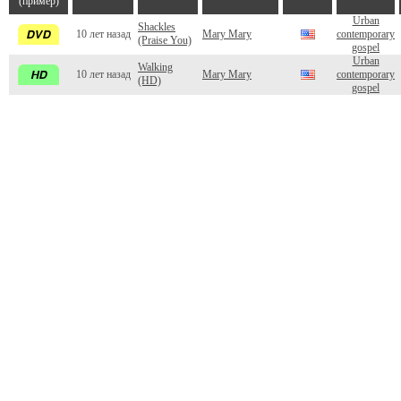
(пример)
Urban
Shackles
10 лет назад
Mary Mary
contemporary
(Praise You)
gospel
Urban
Walking
10 лет назад
Mary Mary
contemporary
(HD)
gospel